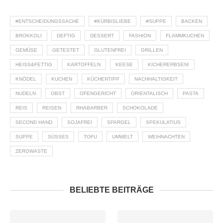
#ENTSCHEIDUNGSSACHE
#KÜRBISLIEBE
#SUPPE
BACKEN
BROKKOLI
DEFTIG
DESSERT
FASHION
FLAMMKUCHEN
GEMÜSE
GETESTET
GLUTENFREI
GRILLEN
HEISS&FETTIG
KARTOFFELN
KEESE
KICHERERBSEN!
KNÖDEL
KUCHEN
KÜCHENTIPP
NACHHALTIGKEIT
NUDELN
OBST
OFENGERICHT
ORIENTALISCH
PASTA
REIS
REISEN
RHABARBER
SCHOKOLADE
SECOND HAND
SOJAFREI
SPARGEL
SPEKULATIUS
SUPPE
SÜSSES
TOFU
UMWELT
WEIHNACHTEN
ZEROWASTE
BELIEBTE BEITRÄGE