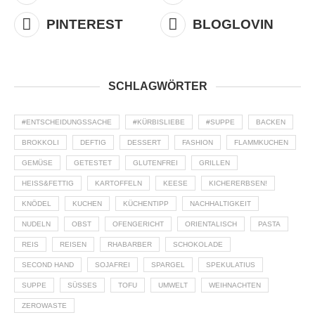
PINTEREST
BLOGLOVIN
SCHLAGWÖRTER
#ENTSCHEIDUNGSSACHE
#KÜRBISLIEBE
#SUPPE
BACKEN
BROKKOLI
DEFTIG
DESSERT
FASHION
FLAMMKUCHEN
GEMÜSE
GETESTET
GLUTENFREI
GRILLEN
HEISS&FETTIG
KARTOFFELN
KEESE
KICHERERBSEN!
KNÖDEL
KUCHEN
KÜCHENTIPP
NACHHALTIGKEIT
NUDELN
OBST
OFENGERICHT
ORIENTALISCH
PASTA
REIS
REISEN
RHABARBER
SCHOKOLADE
SECOND HAND
SOJAFREI
SPARGEL
SPEKULATIUS
SUPPE
SÜSSES
TOFU
UMWELT
WEIHNACHTEN
ZEROWASTE