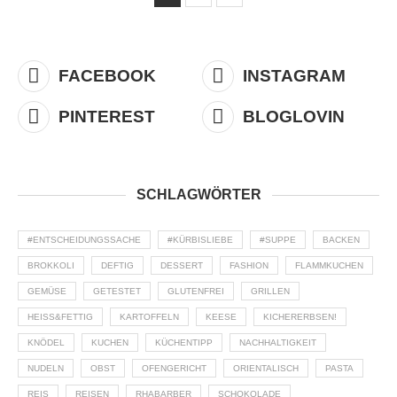
FACEBOOK
INSTAGRAM
PINTEREST
BLOGLOVIN
SCHLAGWÖRTER
#ENTSCHEIDUNGSSACHE
#KÜRBISLIEBE
#SUPPE
BACKEN
BROKKOLI
DEFTIG
DESSERT
FASHION
FLAMMKUCHEN
GEMÜSE
GETESTET
GLUTENFREI
GRILLEN
HEISS&FETTIG
KARTOFFELN
KEESE
KICHERERBSEN!
KNÖDEL
KUCHEN
KÜCHENTIPP
NACHHALTIGKEIT
NUDELN
OBST
OFENGERICHT
ORIENTALISCH
PASTA
REIS
REISEN
RHABARBER
SCHOKOLADE