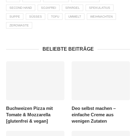
SECOND HAND
SOJAFREI
SPARGEL
SPEKULATIUS
SUPPE
SÜSSES
TOFU
UMWELT
WEIHNACHTEN
ZEROWASTE
BELIEBTE BEITRÄGE
Buchweizen Pizza mit
Deo selbst machen –
Tomate & Mozzarella
einfache Creme aus
[glutenfrei & vegan]
wenigen Zutaten