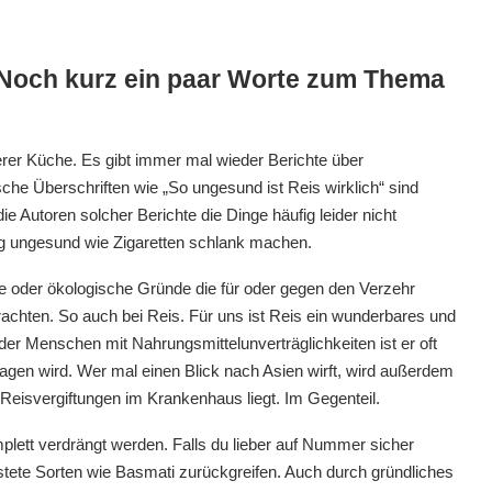
 Noch kurz ein paar Worte zum Thema
serer Küche. Es gibt immer mal wieder Berichte über
he Überschriften wie „So ungesund ist Reis wirklich“ sind
e Autoren solcher Berichte die Dinge häufig leider nicht
nig ungesund wie Zigaretten schlank machen.
che oder ökologische Gründe die für oder gegen den Verzehr
achten. So auch bei Reis. Für uns ist Reis ein wunderbares und
er Menschen mit Nahrungsmittelunverträglichkeiten ist er oft
rtragen wird. Wer mal einen Blick nach Asien wirft, wird außerdem
t Reisvergiftungen im Krankenhaus liegt. Im Gegenteil.
mplett verdrängt werden. Falls du lieber auf Nummer sicher
astete Sorten wie Basmati zurückgreifen. Auch durch gründliches