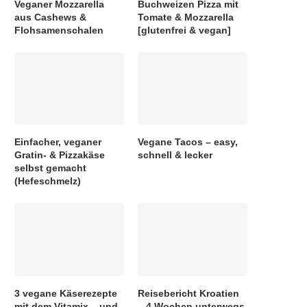
Veganer Mozzarella
Buchweizen Pizza mit
aus Cashews &
Tomate & Mozzarella
Flohsamenschalen
[glutenfrei & vegan]
Einfacher, veganer
Vegane Tacos – easy,
Gratin- & Pizzakäse
schnell & lecker
selbst gemacht
(Hefeschmelz)
3 vegane Käserezepte
Reisebericht Kroatien
mit dem Vitamix – und
– 4 Wochen unterwegs