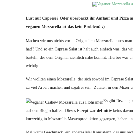
Lust auf Caprese? Oder überbackt ihr Auflauf und Pizza am
veganen Mozzarella ist das kein Problem! :)
Machen wir uns nichts vor… Originalem Mozzarella muss man e
hat!? Und so ein Caprese Salat ist halt auch einfach was, das 
basteln, der dem Original ziemlich nahe kommt. Hierbei war u
wichtig.
Wir wollten einen Mozzarella, der sich sowohl im Caprese Salat
zu viel Arbeit machen und sojafrei sein. Zutaten in den Mixer u
Es gibt Rezepte, 
auf den Blog schaffen. Dieses Rezept war
definitiv
keins davon 
kurzzeitig in Mozzarella Massenproduktion gegangen, haben un
Mal war’s Geschmack, ein anderes Mal Konsistenz, das uns nich