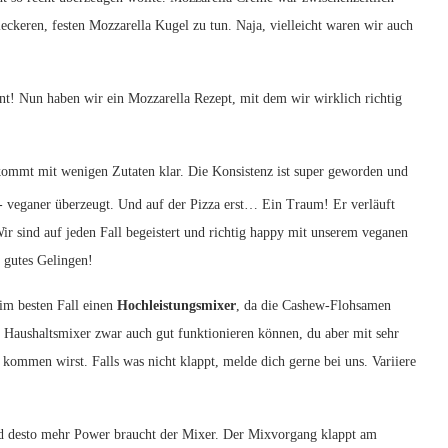
 leckeren, festen Mozzarella Kugel zu tun. Naja, vielleicht waren wir auch
hnt! Nun haben wir ein Mozzarella Rezept, mit dem wir wirklich richtig
 kommt mit wenigen Zutaten klar. Die Konsistenz ist super geworden und
t- veganer überzeugt. Und auf der Pizza erst… Ein Traum! Er verläuft
ir sind auf jeden Fall begeistert und richtig happy mit unserem veganen
 gutes Gelingen!
im besten Fall einen
Hochleistungsmixer
, da die Cashew-Flohsamen
e Haushaltsmixer zwar auch gut funktionieren können, du aber mit sehr
kommen wirst. Falls was nicht klappt, melde dich gerne bei uns. Variiere
nd desto mehr Power braucht der Mixer. Der Mixvorgang klappt am