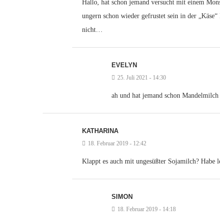
Hallo, hat schon jemand versucht mit einem Mons
ungern schon wieder gefrustet sein in der „Käse“
nicht…
EVELYN
25. Juli 2021 - 14:30
ah und hat jemand schon Mandelmilch 
KATHARINA
18. Februar 2019 - 12:42
Klappt es auch mit ungesüßter Sojamilch? Habe l
SIMON
18. Februar 2019 - 14:18