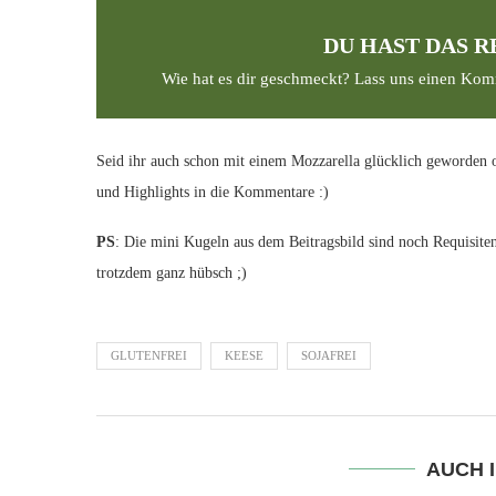
DU HAST DAS R
Wie hat es dir geschmeckt? Lass uns einen Kom
Seid ihr auch schon mit einem Mozzarella glücklich geworden o
und Highlights in die Kommentare :)
PS
: Die mini Kugeln aus dem Beitragsbild sind noch Requisite
trotzdem ganz hübsch ;)
GLUTENFREI
KEESE
SOJAFREI
AUCH 