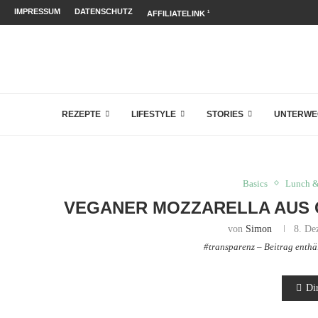
IMPRESSUM
DATENSCHUTZ
AFFILIATELINK
1
REZEPTE
LIFESTYLE
STORIES
UNTERWE
Basics
Lunch &
VEGANER MOZZARELLA AUS
von
Simon
8. De
#transparenz – Beitrag enth
Di