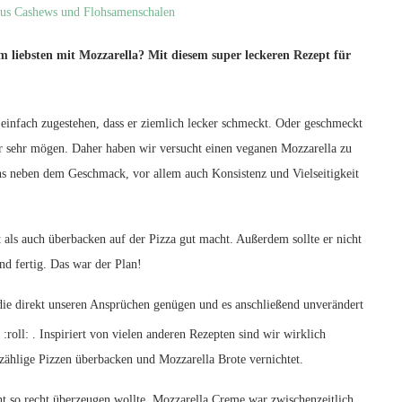
 liebsten mit Mozzarella? Mit diesem super leckeren Rezept für
infach zugestehen, dass er ziemlich lecker schmeckt. Oder geschmeckt
wir sehr mögen. Daher haben wir versucht einen veganen Mozzarella zu
ns neben dem Geschmack, vor allem auch Konsistenz und Vielseitigkeit
 als auch überbacken auf der Pizza gut macht. Außerdem sollte er nicht
nd fertig. Das war der Plan!
die direkt unseren Ansprüchen genügen und es anschließend unverändert
:roll: . Inspiriert von vielen anderen Rezepten sind wir wirklich
zählige Pizzen überbacken und Mozzarella Brote vernichtet.
t so recht überzeugen wollte. Mozzarella Creme war zwischenzeitlich