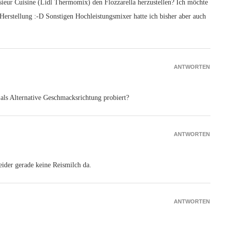
ieur Cuisine (Lidl Thermomix) den Flozzarella herzustellen? Ich möchte
 Herstellung :-D Sonstigen Hochleistungsmixer hatte ich bisher aber auch
ANTWORTEN
als Alternative Geschmacksrichtung probiert?
ANTWORTEN
eider gerade keine Reismilch da.
ANTWORTEN