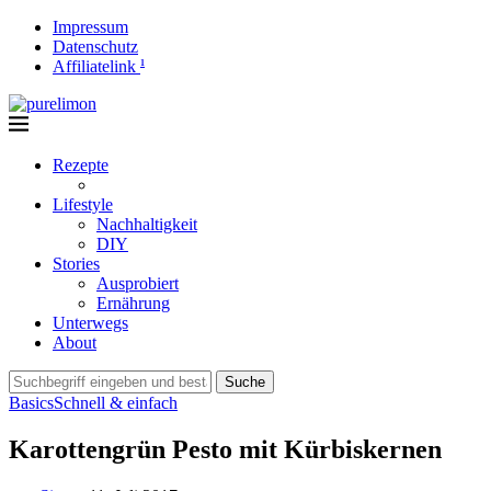
Impressum
Datenschutz
Affiliatelink
1
Rezepte
Lifestyle
Nachhaltigkeit
DIY
Stories
Ausprobiert
Ernährung
Unterwegs
About
Suche
Basics
Schnell & einfach
Karottengrün Pesto mit Kürbiskernen