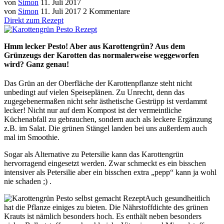
von
Simon
11. Juli 2017
von
Simon
11. Juli 2017
2 Kommentare
Direkt zum Rezept
Hmm lecker Pesto! Aber aus Karottengrün? Aus dem
Grünzeugs der Karotten das normalerweise weggeworfen
wird? Ganz genau!
Das Grün an der Oberfläche der Karottenpflanze steht nicht
unbedingt auf vielen Speiseplänen. Zu Unrecht, denn das
zugegebenermaßen nicht sehr ästhetische Gestrüpp ist verdammt
lecker! Nicht nur auf dem Kompost ist der vermeintliche
Küchenabfall zu gebrauchen, sondern auch als leckere Ergänzung
z.B. im Salat. Die grünen Stängel landen bei uns außerdem auch
mal im Smoothie.
Sogar als Alternative zu Petersilie kann das Karottengrün
hervorragend eingesetzt werden. Zwar schmeckt es ein bisschen
intensiver als Petersilie aber ein bisschen extra „pepp“ kann ja wohl
nie schaden ;) .
Auch gesundheitlich
hat die Pflanze einiges zu bieten. Die Nährstoffdichte des grünen
Krauts ist nämlich besonders hoch. Es enthält neben besonders