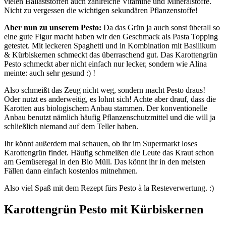
vielen Ballaststoffen auch zahlreiche Vitamine und Mineralstoffe.
Nicht zu vergessen die wichtigen sekundären Pflanzenstoffe!
Aber nun zu unserem Pesto:
Da das Grün ja auch sonst überall so
eine gute Figur macht haben wir den Geschmack als Pasta Topping
getestet. Mit leckeren Spaghetti und in Kombination mit Basilikum
& Kürbiskernen schmeckt das überraschend gut. Das Karottengrün
Pesto schmeckt aber nicht einfach nur lecker, sondern wie Alina
meinte: auch sehr gesund :) !
Also schmeißt das Zeug nicht weg, sondern macht Pesto draus!
Oder nutzt es anderweitig, es lohnt sich! Achte aber drauf, dass die
Karotten aus biologischem Anbau stammen. Der konventionelle
Anbau benutzt nämlich häufig Pflanzenschutzmittel und die will ja
schließlich niemand auf dem Teller haben.
Ihr könnt außerdem mal schauen, ob ihr im Supermarkt loses
Karottengrün findet. Häufig schmeißen die Leute das Kraut schon
am Gemüseregal in den Bio Müll. Das könnt ihr in den meisten
Fällen dann einfach kostenlos mitnehmen.
Also viel Spaß mit dem Rezept fürs Pesto à la Resteverwertung. :)
Karottengrün Pesto mit Kürbiskernen